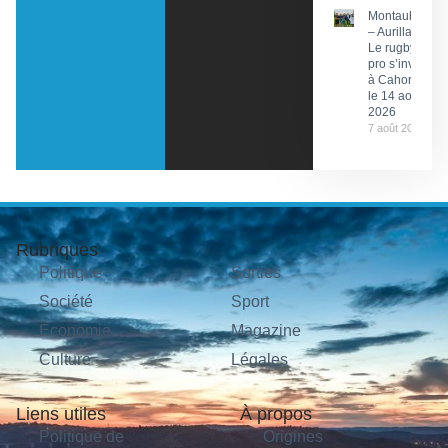
Montauban
– Aurillac :
Le rugby
pro s’invite
à Cahors
le 14 août
2026
7 août 2026
Rubriques
Politique
Sorties
Société
Sport
Économie
Magazine
Culture
Légales
Liens utiles
À propos
Politique de
Origines