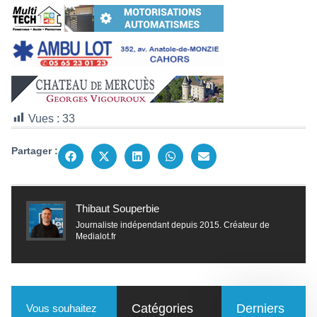
Vues :
33
Partager :
Thibaut Souperbie
Journaliste indépendant depuis 2015. Créateur de
Medialot.fr
Catégories
Derniers
Vous souhaitez