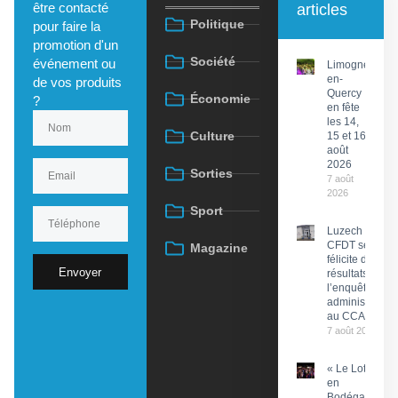
être contacté
articles
Politique
pour faire la
promotion d'un
Société
événement ou
Limogne-
en-
de vos produits
Quercy
Économie
?
en fête
les 14,
Culture
15 et 16
août
2026
Sorties
7 août
2026
Sport
Luzech : La
CFDT se
Magazine
félicite des
Envoyer
résultats de
l’enquête
administrative
au CCAS
7 août 2026
« Le Lot
en
Bodéga »