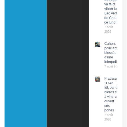
va faire
vibrer le
Lac Vert
de Catus
ce lundi
7 août
2026
Cahors : Des
policiers
blessés lors
d’une
interpellation
7 août 2026
Prayssac
: O 46
fût, bar à
bières et
à vins, a
ouvert
ses
portes
7 août
2026