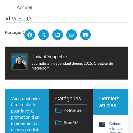
Accueil
Vues :
13
Partager :
Thibaut Souperbie
Journaliste indépendant depuis 2015. Créateur de
Medialot.fr
Catégories
Derniers
Vous souhaitez
être contacté
articles
Politique
pour faire la
promotion d'un
Société
événement ou
Cahors :
« En pleine
de vos produits