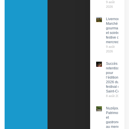
9 août
2026
Livernon :
Marché
gourmand
et soirée
festive ce
mercredi
9 août
2026
Succès
retentissant
pour
l’édition
2026 du
festival de
Saint-Céré
8 août 2026
Nuzéjouls :
Patrimoine
et
gastronomie
au menu du