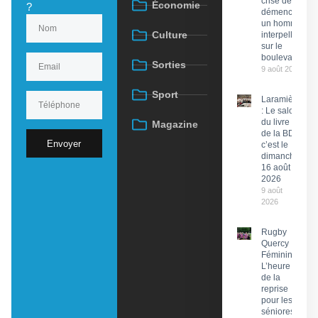
crise de
Économie
?
démence »,
un homme
Culture
interpellé
sur le
boulevard
Sorties
9 août 2026
Sport
Laramière
: Le salon
du livre et
Magazine
de la BD,
Envoyer
c’est le
dimanche
16 août
2026
9 août
2026
Rugby
Quercy
Féminin :
L’heure
de la
reprise
pour les
séniores