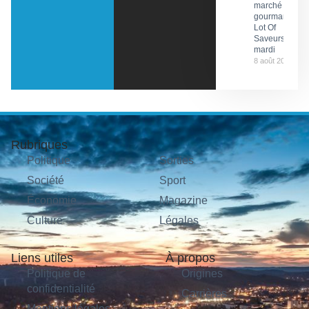
marché
gourmand
Lot Of
Saveurs ce
mardi
8 août 2026
Rubriques
Politique
Sorties
Société
Sport
Économie
Magazine
Culture
Légales
Liens utiles
À propos
Politique de
Origines
confidentialité
Carrières
Mentions légales