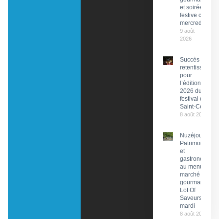
et soirée
festive ce
mercredi
9 août
2026
Succès
retentissant
pour
l’édition
2026 du
festival de
Saint-Céré
8 août 2026
Nuzéjouls :
Patrimoine
et
gastronomie
au menu du
marché
gourmand
Lot Of
Saveurs ce
mardi
8 août 2026