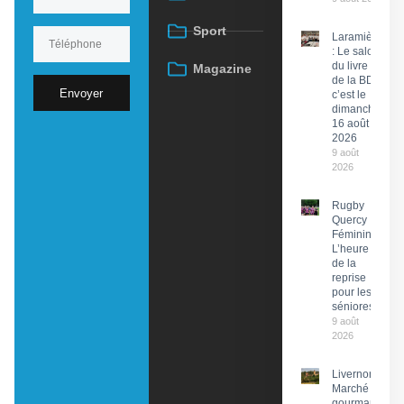
Sport
Laramière
: Le salon
du livre et
Magazine
de la BD,
Envoyer
c’est le
dimanche
16 août
2026
9 août
2026
Rugby
Quercy
Féminin :
L’heure
de la
reprise
pour les
séniores
9 août
2026
Livernon :
Marché
gourmand