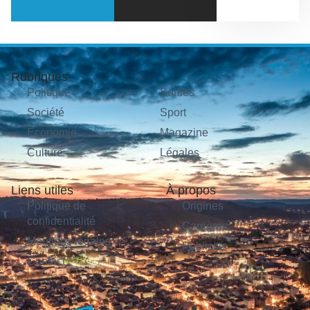
Rubriques
Politique
Sorties
Société
Sport
Économie
Magazine
Culture
Légales
Liens utiles
À propos
Politique de
Origines
confidentialité
Carrières
Mentions légales
Publicité
Contact