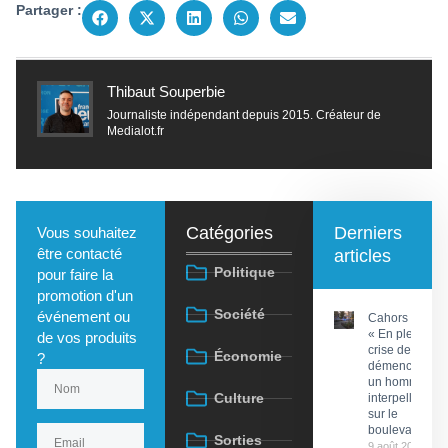
Partager :
Thibaut Souperbie
Journaliste indépendant depuis 2015. Créateur de
Medialot.fr
Catégories
Derniers
Vous souhaitez
être contacté
articles
Politique
pour faire la
promotion d'un
Société
événement ou
Cahors :
« En pleine
de vos produits
crise de
Économie
?
démence »,
un homme
Culture
interpellé
sur le
boulevard
Sorties
9 août 2026