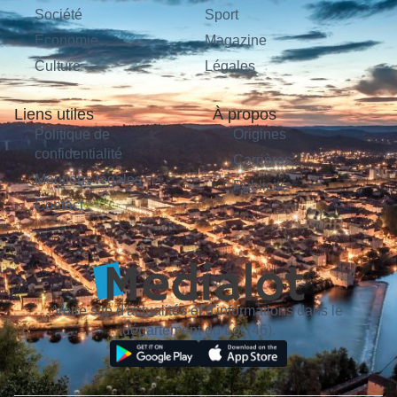
Société
Sport
Économie
Magazine
Culture
Légales
Liens utiles
À propos
Politique de
Origines
confidentialité
Carrières
Mentions légales
Publicité
Contact
Votre site d'actualités et d'informations dans le
département du Lot (46).