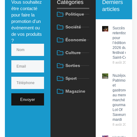
Catégories
Derniers
Vous souhaitez
être contacté
articles
Politique
pour faire la
promotion d'un
Société
événement ou
Succès
retentissant
de vos produits
pour
Économie
?
l’édition
2026 du
Culture
festival de
Saint-Céré
8 août 2026
Sorties
Nuzéjouls :
Sport
Patrimoine
et
gastronomie
Magazine
au menu du
Envoyer
marché
gourmand
Lot Of
Saveurs ce
mardi
8 août 2026