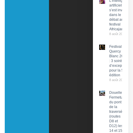
L’intelligence
artificielle
s’est invitée
dans le
débat au
festival
Africajarc
8 août 2026
Festival du
Quercy
Blanc 2026
: 3 soirées
d’exception
pour la 58e
édition
8 août 2026
Douelle :
Fermeture
du pont et
de la
traversée
(routes
D8 et
D12) les
14 et 15