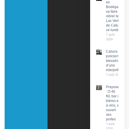
en
Bodéga »
va faire
vibrer le
Lac Vert
de Catus
ce lundi
7 août
2026
Cahors : Des
policiers
blessés lors
d’une
interpellation
7 août 2026
Prayssac
: O 46
fût, bar à
bières et
à vins, a
ouvert
ses
portes
7 août
2026