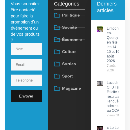
Catégories
Derniers
Vous souhaitez
être contacté
articles
Politique
pour faire la
promotion d'un
Société
événement ou
Limogne-
en-
de vos produits
Quercy
Économie
?
en fête
les 14,
Culture
15 et 16
août
2026
Sorties
7 août
2026
Sport
Luzech : La
CFDT se
Magazine
félicite des
Envoyer
résultats de
l’enquête
administrative
au CCAS
7 août 2026
« Le Lot