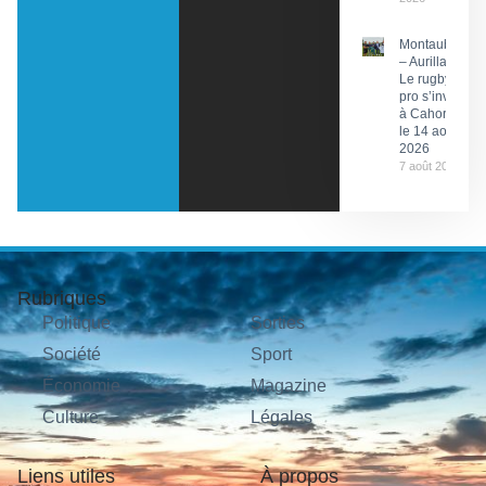
Montauban
– Aurillac :
Le rugby
pro s’invite
à Cahors
le 14 août
2026
7 août 2026
Rubriques
Politique
Sorties
Société
Sport
Économie
Magazine
Culture
Légales
Liens utiles
À propos