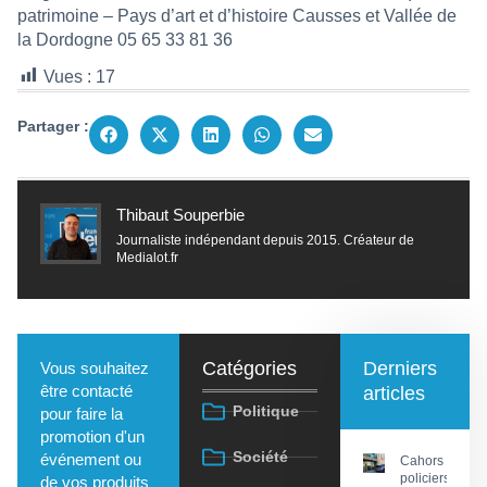
patrimoine – Pays d’art et d’histoire Causses et Vallée de
la Dordogne 05 65 33 81 36
Vues :
17
Partager :
Thibaut Souperbie
Journaliste indépendant depuis 2015. Créateur de
Medialot.fr
Catégories
Derniers
Vous souhaitez
être contacté
articles
Politique
pour faire la
promotion d'un
Société
événement ou
Cahors : Des
policiers
de vos produits