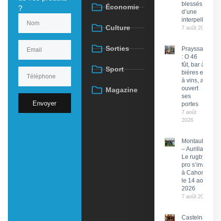
blessés lors
Économie
?
d’une
interpellation
Culture
7 août 2026
Sorties
Prayssac
: O 46
fût, bar à
Sport
bières et
à vins, a
ouvert
Magazine
ses
Envoyer
portes
7 août
2026
Montauban
– Aurillac :
Le rugby
pro s’invite
à Cahors
le 14 août
2026
7 août 2026
Castelnau-