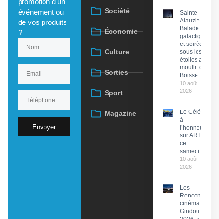
promotion d'un
Société
événement ou
Sainte-
Alauzie :
de vos produits
Balade
Économie
?
galactique
et soirée
Culture
sous les
étoiles au
moulin de
Sorties
Boisse
10 août
2026
Sport
Le Célé
Magazine
à
Envoyer
l’honneur
sur ARTE
ce
samedi
10 août
2026
Les
Rencontres
cinéma de
Gindou