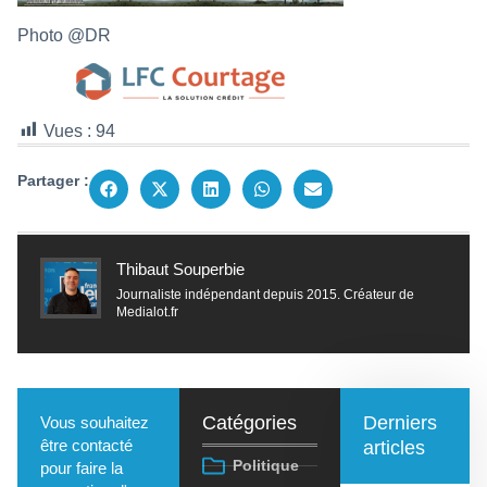
Photo @DR
Vues :
94
Partager :
Thibaut Souperbie
Journaliste indépendant depuis 2015. Créateur de
Medialot.fr
Catégories
Derniers
Vous souhaitez
être contacté
articles
Politique
pour faire la