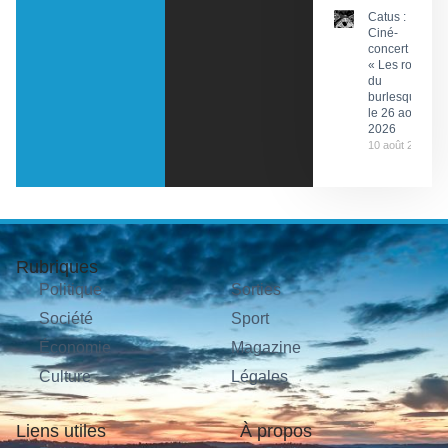
Catus :
Ciné-
concert
« Les rois
du
burlesque »
le 26 août
2026
10 août 2026
Rubriques
Politique
Sorties
Société
Sport
Économie
Magazine
Culture
Légales
Liens utiles
À propos