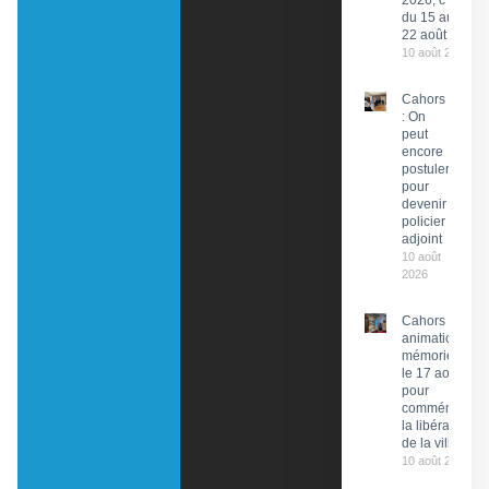
2026, c’est
du 15 au
22 août
10 août 2026
Cahors
: On
peut
encore
postuler
pour
devenir
policier
adjoint
10 août
2026
Cahors : Des
animations
mémorielles
le 17 août
pour
commémorer
la libération
de la ville
10 août 2026