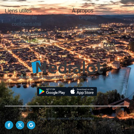
Liens utiles
À propos
Politique de
Origines
confidentialité
Carrières
Mentions légales
Publicité
Contact
Votre site d'actualités et d'informations dans le
département du Lot (46).
Tous droits réservés © 2026 Medialot.