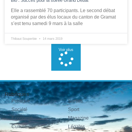
Bio : Succès pour la soirée Grand Débat
Elle a rassemblé 70 participants. Le second débat
organisé par des élus locaux du canton de Gramat
s’est tenu samedi 9 mars à la salle
Thibaut Souperbie
14 mars 2019
Voir plus
Rubriques
Politique
Sorties
Société
Sport
Économie
Magazine
Culture
Légales