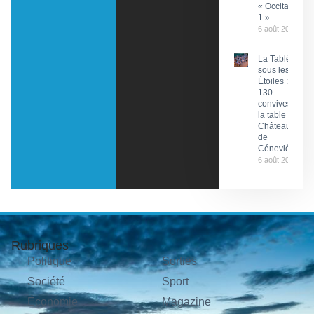
« Occitanie
1 »
6 août 2026
La Tablée
sous les
Étoiles :
130
convives à
la table du
Château
de
Cénevières
6 août 2026
Rubriques
Politique
Sorties
Société
Sport
Économie
Magazine