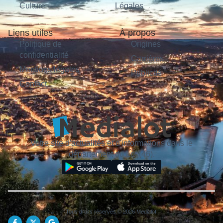
Culture
Légales
Liens utiles
À propos
Politique de
Origines
confidentialité
Carrières
Mentions légales
Publicité
Contact
Votre site d'actualités et d'informations dans le
département du Lot (46).
Tous droits réservés © 2026 Medialot.