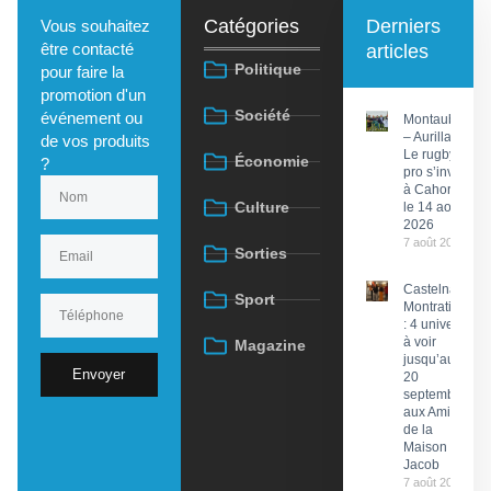
Catégories
Derniers
Vous souhaitez
être contacté
articles
Politique
pour faire la
promotion d'un
Société
événement ou
Montauban
– Aurillac :
de vos produits
Le rugby
Économie
?
pro s’invite
à Cahors
Culture
le 14 août
2026
7 août 2026
Sorties
Castelnau-
Sport
Montratier
: 4 univers
à voir
Magazine
jusqu’au
Envoyer
20
septembre
aux Amis
de la
Maison
Jacob
7 août 2026