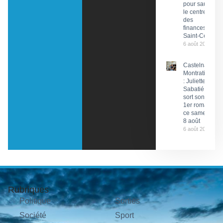
pour sauver
le centre
des
finances de
Saint-Céré
6 août 2026
Castelnau-
Montratier
: Juliette
Sabatié
sort son
1er roman
ce samedi
8 août
6 août 2026
Rubriques
Politique
Sorties
Société
Sport