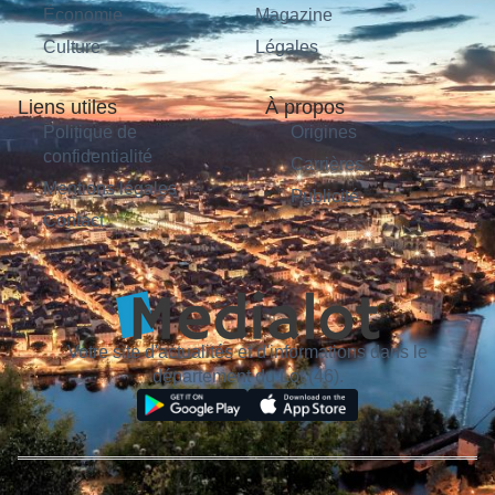
Économie
Magazine
Culture
Légales
Liens utiles
À propos
Politique de
Origines
confidentialité
Carrières
Mentions légales
Publicité
Contact
Votre site d'actualités et d'informations dans le
département du Lot (46).