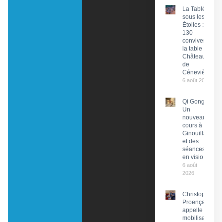
La Tablée
sous les
Étoiles :
130
convives à
la table du
Château
de
Cénevières
6 août 2026
Qi Gong :
Un
nouveau
cours à
Ginouillac
et des
séances
en visio
6 août
2026
Christophe
Proença
appelle à la
mobilisation