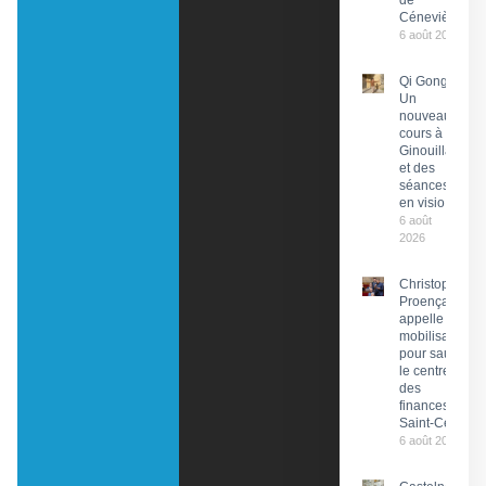
de
Cénevières
6 août 2026
Qi Gong :
Un
nouveau
cours à
Ginouillac
et des
séances
en visio
6 août
2026
Christophe
Proença
appelle à la
mobilisation
pour sauver
le centre
des
finances de
Saint-Céré
6 août 2026