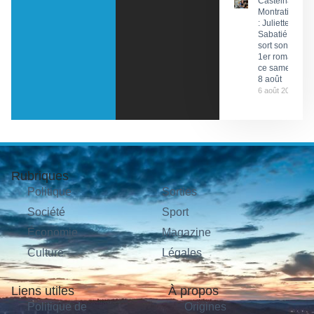
Castelnau-
Montratier
: Juliette
Sabatié
sort son
1er roman
ce samedi
8 août
6 août 2026
Rubriques
Politique
Sorties
Société
Sport
Économie
Magazine
Culture
Légales
Liens utiles
À propos
Politique de
Origines