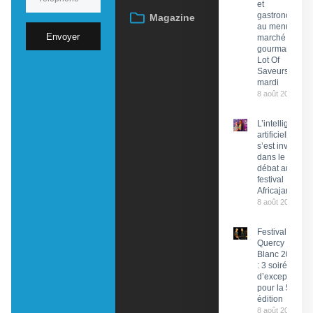
et
gastronomie
Magazine
au menu du
Envoyer
marché
gourmand
Lot Of
Saveurs ce
mardi
8 août 2026
L’intelligence
artificielle
s’est invitée
dans le
débat au
festival
Africajarc
8 août 2026
Festival du
Quercy
Blanc 2026
: 3 soirées
d’exception
pour la 58e
édition
8 août 2026