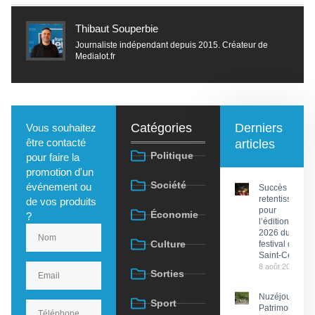
Thibaut Souperbie
Journaliste indépendant depuis 2015. Créateur de
Medialot.fr
Catégories
Derniers
Vous souhaitez
être contacté
articles
Politique
pour faire la
promotion d'un
Société
événement ou
Succès
retentissant
de vos produits
pour
Économie
?
l’édition
2026 du
Culture
festival de
Saint-Céré
8 août 2026
Sorties
Nuzéjouls :
Sport
Patrimoine