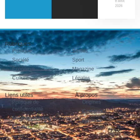
8 août
2026
Rubriques
Politique
Sorties
Société
Sport
Économie
Magazine
Culture
Légales
Liens utiles
À propos
Politique de
Origines
confidentialité
Carrières
Mentions légales
Publicité
Contact