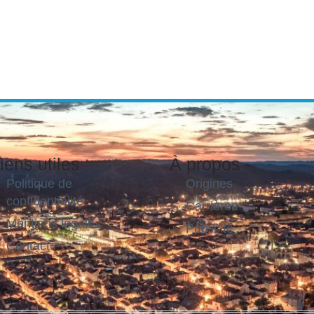
iens utiles
À propos
Politique de
Origines
confidentialité
Carrières
Mentions légales
Publicité
Contact