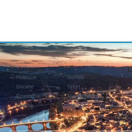
Rubriques
L
Politique
Sorties
Société
Sport
Économie
Magazine
Culture
Légales