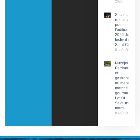
2026
Succès
retentissant
pour
l’édition
2026 du
festival de
Saint-Céré
8 août 2026
Nuzéjouls :
Patrimoine
et
gastronomie
au menu du
marché
gourmand
Lot Of
Saveurs ce
mardi
8 août 2026