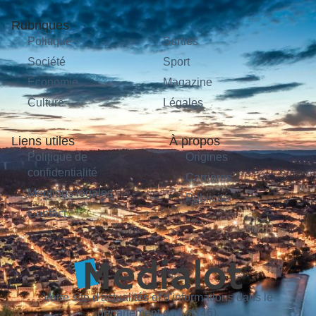
Rubriques
Politique
Sorties
Société
Sport
Économie
Magazine
Culture
Légales
Liens utiles
À propos
Politique de
Origines
confidentialité
Carrières
Mentions légales
Publicité
Contact
Votre site d'actualités et d'informations dans le
département du Lot (46).