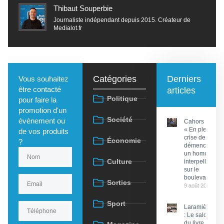
Thibaut Souperbie
Journaliste indépendant depuis 2015. Créateur de
Medialot.fr
Catégories
Derniers
Vous souhaitez
être contacté
articles
Politique
pour faire la
promotion d'un
Société
événement ou
Cahors :
« En pleine
de vos produits
crise de
Économie
?
démence »,
un homme
Culture
interpellé
sur le
boulevard
Sorties
9 août 2026
Sport
Laramière
: Le salon
du livre et