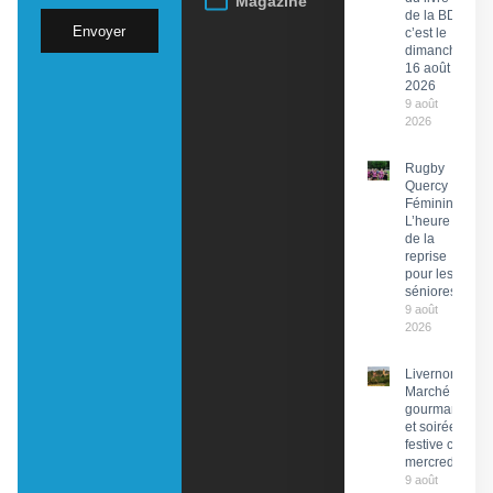
Magazine
de la BD,
Envoyer
c’est le
dimanche
16 août
2026
9 août
2026
Rugby
Quercy
Féminin :
L’heure
de la
reprise
pour les
séniores
9 août
2026
Livernon :
Marché
gourmand
et soirée
festive ce
mercredi
9 août