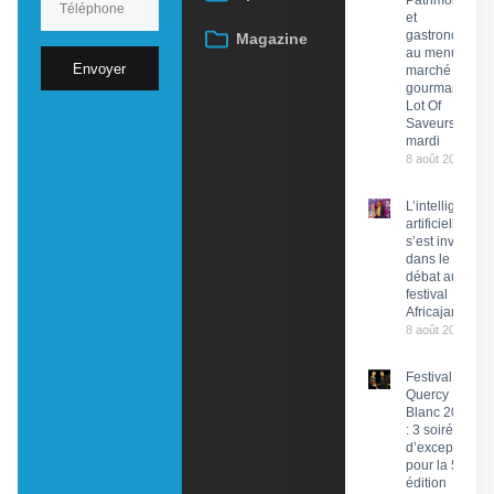
Patrimoine
et
gastronomie
Magazine
au menu du
Envoyer
marché
gourmand
Lot Of
Saveurs ce
mardi
8 août 2026
L’intelligence
artificielle
s’est invitée
dans le
débat au
festival
Africajarc
8 août 2026
Festival du
Quercy
Blanc 2026
: 3 soirées
d’exception
pour la 58e
édition