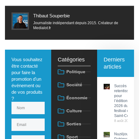
Thibaut Souperbie
Journaliste indépendant depuis 2015. Créateur de
Medialot.fr
Catégories
Derniers
Vous souhaitez
être contacté
articles
Politique
pour faire la
promotion d'un
Société
événement ou
Succès
retentissant
de vos produits
pour
Économie
?
l’édition
2026 du
Culture
festival de
Saint-Céré
8 août 2026
Sorties
Nuzéjouls :
Sport