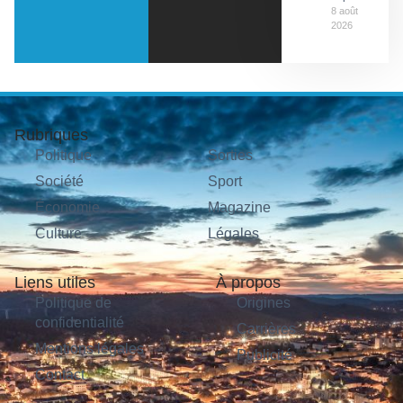
8 août
2026
Rubriques
Politique
Sorties
Société
Sport
Économie
Magazine
Culture
Légales
Liens utiles
À propos
Politique de
Origines
confidentialité
Carrières
Mentions légales
Publicité
Contact