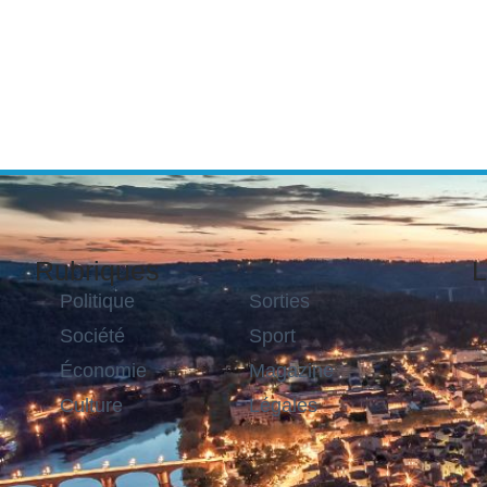
Rubriques
L
Politique
Sorties
Société
Sport
Économie
Magazine
Culture
Légales