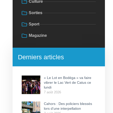
Culture
Sorties
Sport
Magazine
Derniers articles
« Le Lot en Bodéga » va faire
vibrer le Lac Vert de Catus ce
lundi
7 août 2026
Cahors : Des policiers blessés
lors d’une interpellation