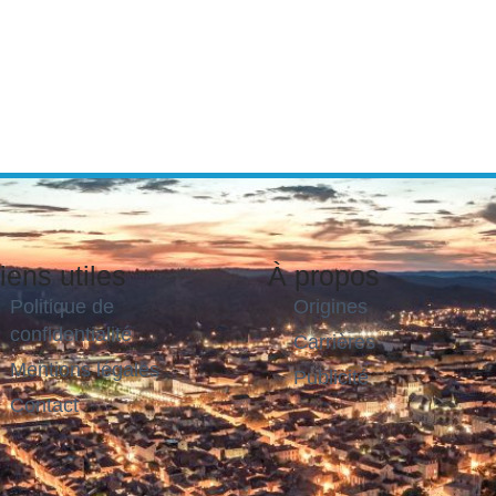
iens utiles
À propos
Politique de
Origines
confidentialité
Carrières
Mentions légales
Publicité
Contact