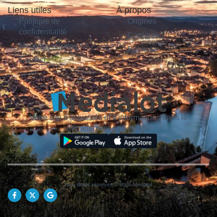
Liens utiles
À propos
Politique de
Origines
confidentialité
Carrières
Mentions légales
Publicité
Contact
Votre site d'actualités et d'informations dans le
département du Lot (46).
Tous droits réservés © 2026 Medialot.