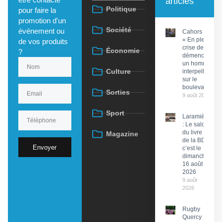
articles
Politique
pour faire la
promotion d'un
Société
événement ou
Cahors :
« En pleine
de vos produits
crise de
Économie
?
démence »,
un homme
Culture
interpellé
sur le
boulevard
Sorties
9 août 2026
Sport
Laramière
: Le salon
du livre et
Magazine
de la BD,
Envoyer
c’est le
dimanche
16 août
2026
9 août
2026
Rugby
Quercy