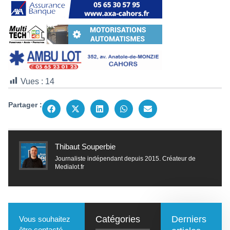
Vues :
14
Partager :
Thibaut Souperbie
Journaliste indépendant depuis 2015. Créateur de
Medialot.fr
Catégories
Derniers
Vous souhaitez
être contacté