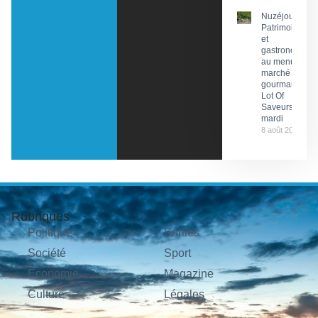
Nuzéjouls :
Patrimoine
et
gastronomie
au menu du
marché
gourmand
Lot Of
Saveurs ce
mardi
8 août 2026
Rubriques
Politique
Sorties
Société
Sport
Économie
Magazine
Culture
Légales