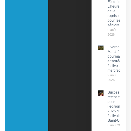
Féminin :
L’heure
de la
reprise
pour les
séniores
9 août
2026
Livernon :
Marché
gourmand
et soirée
festive ce
mercredi
9 août
2026
Succès
retentissant
pour
l’édition
2026 du
festival de
Saint-Céré
8 août 2026