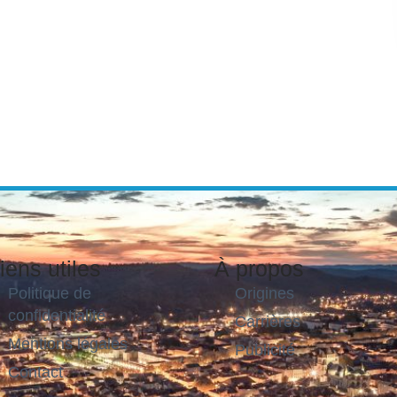
iens utiles
À propos
Politique de
Origines
confidentialité
Carrières
Mentions légales
Publicité
Contact