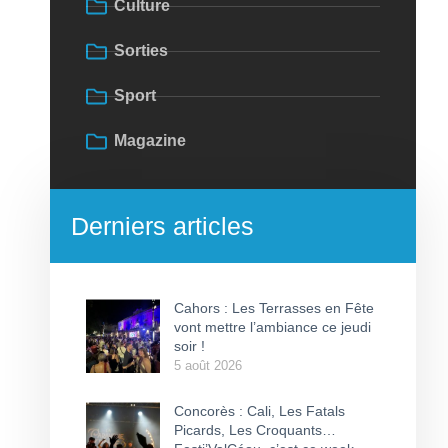
Culture
Sorties
Sport
Magazine
Derniers articles
Cahors : Les Terrasses en Fête
vont mettre l’ambiance ce jeudi
soir !
5 août 2026
Concorès : Cali, Les Fatals
Picards, Les Croquants…