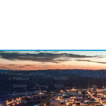
Rubriques
L
Politique
Sorties
Société
Sport
Économie
Magazine
Culture
Légales