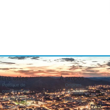
iens utiles
À propos
Politique de
Origines
confidentialité
Carrières
Mentions légales
Publicité
Contact