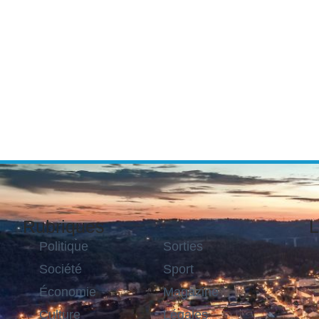
Rubriques
L
Politique
Sorties
Société
Sport
Économie
Magazine
Culture
Légales