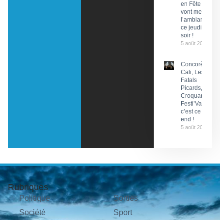
en Fête
vont mettre
l’ambiance
ce jeudi
soir !
5 août 2026
Concorès :
Cali, Les
Fatals
Picards, Les
Croquants…
Festi’ValCéou,
c’est ce week-
end !
5 août 2026
Rubriques
Politique
Sorties
Société
Sport