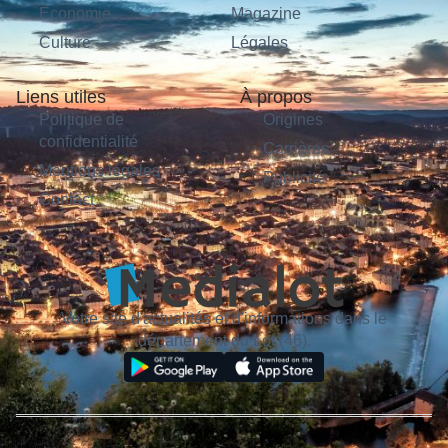
Économie
Magazine
Culture
Légales
Liens utiles
À propos
Politique de
Origines
confidentialité
Carrières
Mentions légales
Publicité
Contact
Votre site d'actualités et d'informations dans le
département du Lot (46).