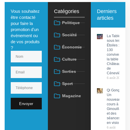
Catégories
Derniers
Vous souhaitez
être contacté
articles
Politique
pour faire la
promotion d'un
Société
événement ou
La Tablée
sous les
de vos produits
Étoiles :
Économie
?
130
convives à
Culture
la table du
Château
de
Sorties
Cénevières
6 août 2026
Sport
Qi Gong :
Un
Magazine
nouveau
Envoyer
cours à
Ginouillac
et des
séances
en visio
6 août