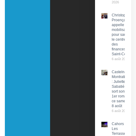
2026
Christophe
Proença
appelle à la
mobilisation
pour sauver
le centre
des
finances de
Saint-Céré
6 août 2026
Castelnau-
Montratier
: Juliette
Sabatié
sort son
1er roman
ce samedi
8 août
6 août 2026
Cahors :
Les
Terrasses