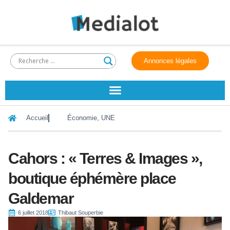
Annonces légales
Accueil
Économie
,
UNE
Cahors : « Terres & Images »,
boutique éphémère place
Galdemar
6 juillet 2018
Thibaut Souperbie