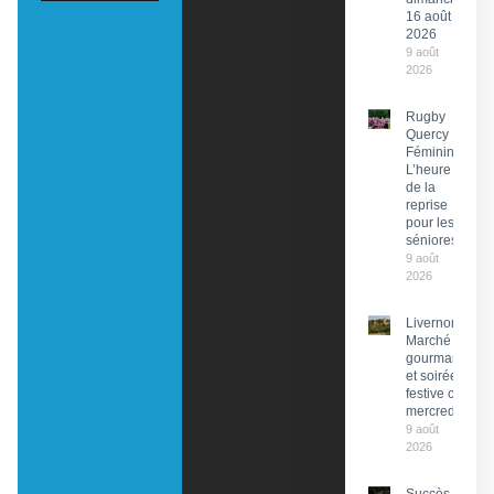
16 août
2026
9 août
2026
Rugby
Quercy
Féminin :
L’heure
de la
reprise
pour les
séniores
9 août
2026
Livernon :
Marché
gourmand
et soirée
festive ce
mercredi
9 août
2026