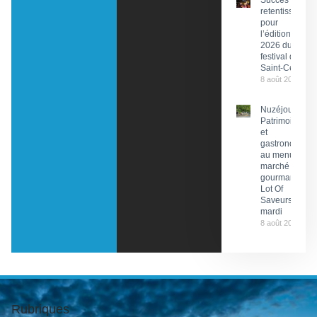
Succès
retentissant
pour
l’édition
2026 du
festival de
Saint-Céré
8 août 2026
Nuzéjouls :
Patrimoine
et
gastronomie
au menu du
marché
gourmand
Lot Of
Saveurs ce
mardi
8 août 2026
Rubriques