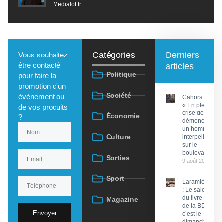
Medialot.fr
Catégories
Derniers
Vous souhaitez
être contacté
articles
Politique
pour faire la
promotion d'un
Société
événement ou
Cahors :
« En pleine
de vos produits
crise de
Économie
?
démence »,
un homme
Culture
interpellé
sur le
boulevard
Sorties
9 août 2026
Sport
Laramière
: Le salon
du livre et
Magazine
de la BD,
Envoyer
c’est le
dimanche