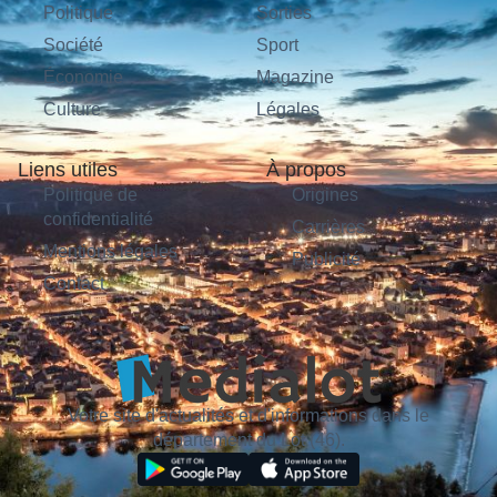
Politique
Sorties
Société
Sport
Économie
Magazine
Culture
Légales
Liens utiles
À propos
Politique de
Origines
confidentialité
Carrières
Mentions légales
Publicité
Contact
Votre site d'actualités et d'informations dans le
département du Lot (46).