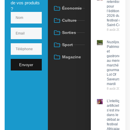
retentissant
de vos produits
pour
Économie
?
l’édition
2026 du
Culture
festival de
Saint-Céré
8 août 2026
Sorties
Nuzéjouls :
Sport
Patrimoine
et
gastronomie
Magazine
au menu du
Envoyer
marché
gourmand
Lot Of
Saveurs ce
mardi
8 août 2026
L’intelligence
artificielle
s’est invitée
dans le
débat au
festival
Africajarc