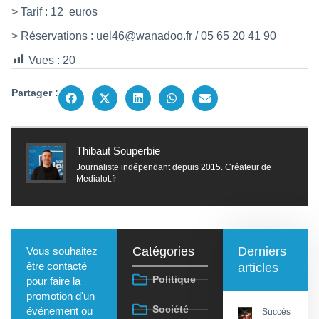
> Tarif : 12
euros
> Réservations :
uel46@wanadoo.fr
/ 05 65 20 41 90
Vues :
20
Partager :
Thibaut Souperbie
Journaliste indépendant depuis 2015. Créateur de
Medialot.fr
Catégories
Derniers
Vous souhaitez
être contacté
articles
Politique
pour faire la
promotion d'un
Société
événement ou
Succès