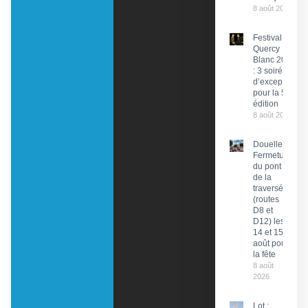
8 août 2026
Festival du
Quercy
Blanc 2026
: 3 soirées
d’exception
pour la 58e
édition
8 août 2026
Douelle :
Fermeture
du pont et
de la
traversée
(routes
D8 et
D12) les
14 et 15
août pour
la fête
8 août
2026
Lot :