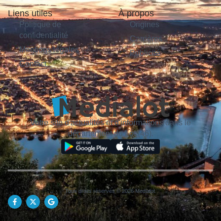
Liens utiles
À propos
Politique de
Origines
confidentialité
Carrières
Mentions légales
Publicité
Contact
Votre site d'actualités et d'informations dans le
département du Lot (46).
Tous droits réservés © 2026 Medialot.