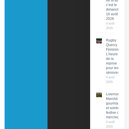
de la BD,
c’est le
dimanche
16 août
2026
9 août
2026
Rugby
Quercy
Féminin :
L’heure
de la
reprise
pour les
séniores
9 août
2026
Livernon :
Marché
gourmand
et soirée
festive ce
mercredi
9 août
2026