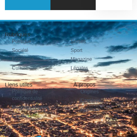
Rubriques
Politique
Sorties
Société
Sport
Économie
Magazine
Culture
Légales
Liens utiles
À propos
Politique de
Origines
confidentialité
Carrières
Mentions légales
Publicité
Contact