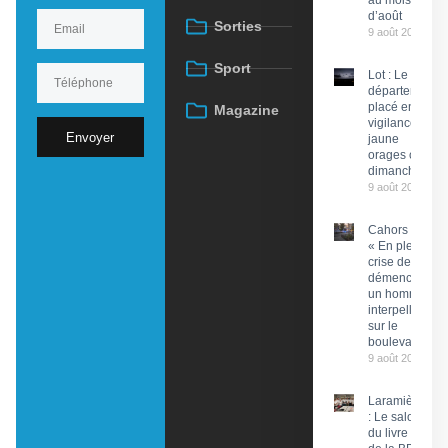
au mois
d’août
Sorties
9 août 2026
Sport
Lot : Le
département
placé en
Magazine
vigilance
Envoyer
jaune
orages ce
dimanche
9 août 2026
Cahors :
« En pleine
crise de
démence »,
un homme
interpellé
sur le
boulevard
9 août 2026
Laramière
: Le salon
du livre et