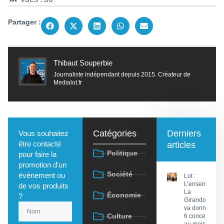
Partager :
Thibaut Souperbie
Journaliste indépendant depuis 2015. Créateur de
Medialot.fr
Catégories
Derniers
Vous souhaitez
être contacté
articles
Politique
pour faire la
promotion d'un
Société
événement ou
Lot :
L’ensemble
de vos produits
La
Économie
?
Girandola
va donner
Culture
6 concerts