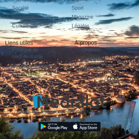
Société
Sport
Économie
Magazine
Culture
Légales
Liens utiles
À propos
Politique de
Origines
confidentialité
Carrières
Mentions légales
Publicité
Contact
Votre site d'actualités et d'informations dans le
département du Lot (46).