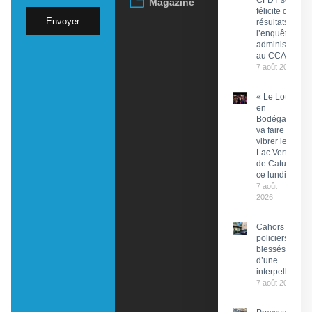
CFDT se
Magazine
félicite des
Envoyer
résultats de
l’enquête
administrative
au CCAS
7 août 2026
« Le Lot
en
Bodéga »
va faire
vibrer le
Lac Vert
de Catus
ce lundi
7 août
2026
Cahors : Des
policiers
blessés lors
d’une
interpellation
7 août 2026