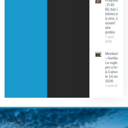
Prayssac
: O 46
fût, bar à
bières et
à vins, a
ouvert
ses
portes
7 août
2026
Montauban
– Aurillac :
Le rugby
pro s’invite
à Cahors
le 14 août
2026
7 août 2026
Rubriques
Politique
Sorties