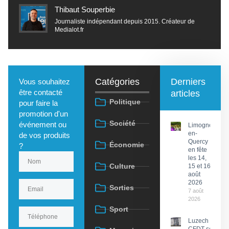
Thibaut Souperbie
Journaliste indépendant depuis 2015. Créateur de
Medialot.fr
Catégories
Derniers
Vous souhaitez
être contacté
articles
Politique
pour faire la
promotion d'un
Société
événement ou
Limogne-
en-
de vos produits
Quercy
Économie
?
en fête
les 14,
Culture
15 et 16
août
2026
Sorties
7 août
2026
Sport
Luzech : La