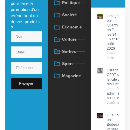
Politique
pour faire la
promotion d'un
Société
événement ou
Limogne-
en-
de vos produits
Quercy
Économie
?
en fête
les 14,
Culture
15 et 16
août
2026
Sorties
7 août
2026
Sport
Luzech : La
CFDT se
Magazine
félicite des
Envoyer
résultats de
l’enquête
administrative
au CCAS
7 août 2026
« Le Lot
en
Bodéga »
va faire