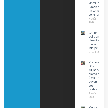
vibrer le
Lac Vert
de Catus
ce lundi
7 août
2026
Cahors : Des
policiers
blessés lors
d’une
interpellation
7 août 2026
Prayssac
: O 46
fût, bar à
bières et
à vins, a
ouvert
ses
portes
7 août
2026
Montauban