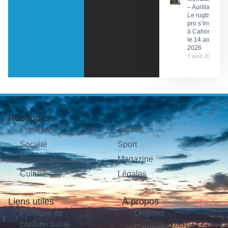
– Aurillac :
Le rugby
pro s’invite
à Cahors
le 14 août
2026
7 août 2026
Rubriques
Politique
Sorties
Société
Sport
Économie
Magazine
Culture
Légales
Liens utiles
À propos
Politique de
Origines
confidentialité
Carrières