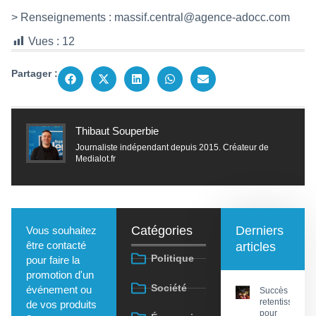
> Renseignements :
massif.central@agence-adocc.com
Vues :
12
Partager :
Thibaut Souperbie
Journaliste indépendant depuis 2015. Créateur de
Medialot.fr
Catégories
Derniers
Vous souhaitez
être contacté
articles
Politique
pour faire la
promotion d'un
Société
événement ou
Succès
retentissant
de vos produits
pour