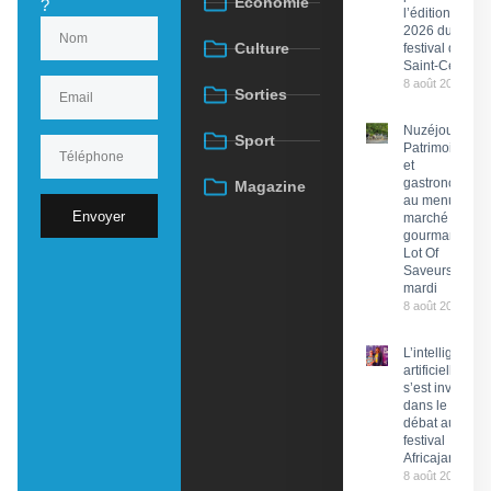
Économie
?
l’édition
2026 du
Culture
festival de
Saint-Céré
8 août 2026
Sorties
Nuzéjouls :
Sport
Patrimoine
et
gastronomie
Magazine
au menu du
Envoyer
marché
gourmand
Lot Of
Saveurs ce
mardi
8 août 2026
L’intelligence
artificielle
s’est invitée
dans le
débat au
festival
Africajarc
8 août 2026