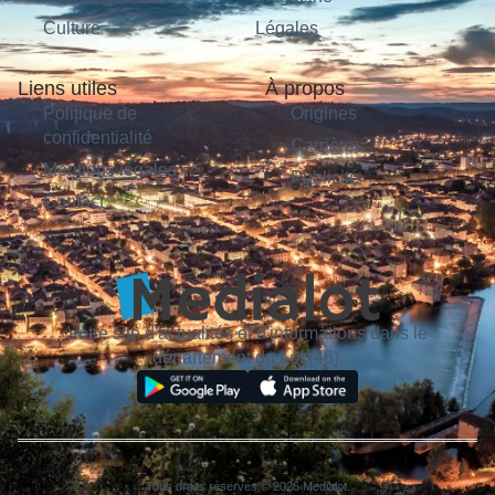
Culture
Légales
Liens utiles
À propos
Politique de
Origines
confidentialité
Carrières
Mentions légales
Publicité
Contact
Votre site d'actualités et d'informations dans le
département du Lot (46).
Tous droits réservés © 2026 Medialot.