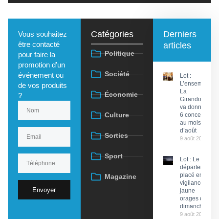
Catégories
Derniers
Vous souhaitez
être contacté
articles
Politique
pour faire la
promotion d'un
Société
événement ou
Lot :
L’ensemble
de vos produits
La
Économie
?
Girandola
va donner
Culture
6 concerts
au mois
d’août
Sorties
9 août 2026
Sport
Lot : Le
département
placé en
Magazine
vigilance
Envoyer
jaune
orages ce
dimanche
9 août 2026