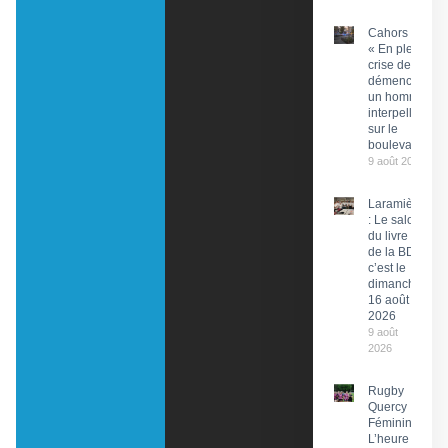
Cahors :
« En pleine
crise de
démence »,
un homme
interpellé
sur le
boulevard
9 août 2026
Laramière
: Le salon
du livre et
de la BD,
c’est le
dimanche
16 août
2026
9 août
2026
Rugby
Quercy
Féminin :
L’heure