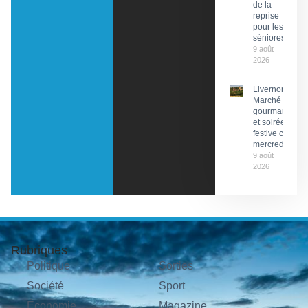
de la
reprise
pour les
séniores
9 août
2026
Livernon :
Marché
gourmand
et soirée
festive ce
mercredi
9 août
2026
Rubriques
Politique
Sorties
Société
Sport
Économie
Magazine