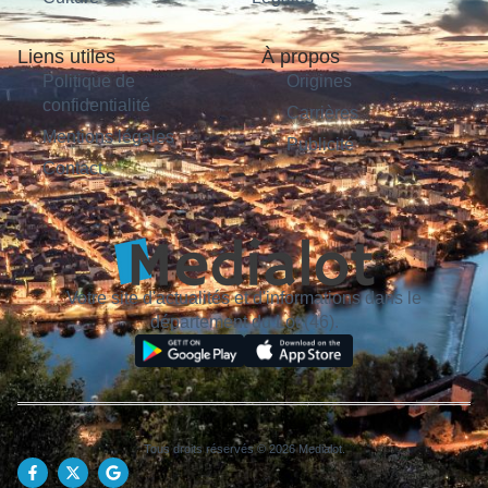
Liens utiles
À propos
Politique de
Origines
confidentialité
Carrières
Mentions légales
Publicité
Contact
Votre site d'actualités et d'informations dans le
département du Lot (46).
Tous droits réservés © 2026 Medialot.