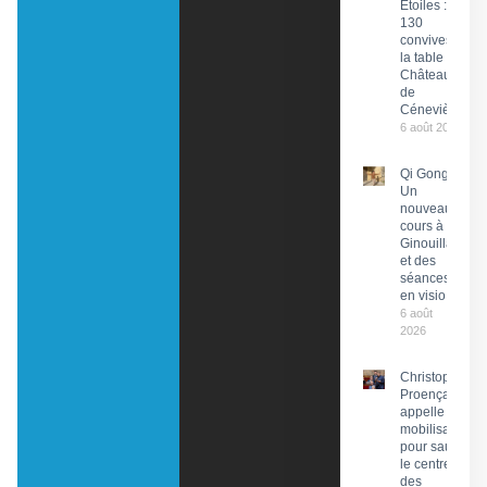
Étoiles :
130
convives à
la table du
Château
de
Cénevières
6 août 2026
Qi Gong :
Un
nouveau
cours à
Ginouillac
et des
séances
en visio
6 août
2026
Christophe
Proença
appelle à la
mobilisation
pour sauver
le centre
des