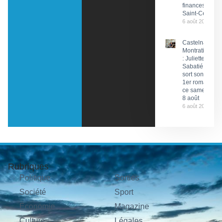
finances de
Saint-Céré
6 août 2026
Castelnau-
Montratier
: Juliette
Sabatié
sort son
1er roman
ce samedi
8 août
6 août 2026
Rubriques
Politique
Sorties
Société
Sport
Économie
Magazine
Culture
Légales