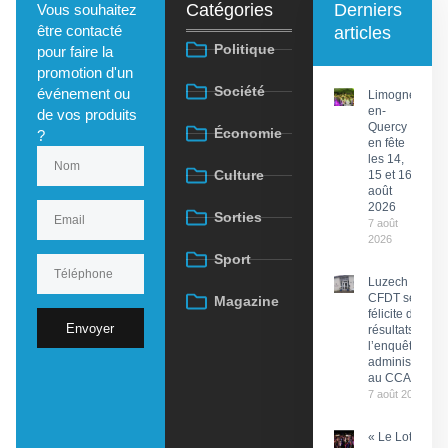
Catégories
Derniers
Vous souhaitez
être contacté
articles
Politique
pour faire la
promotion d'un
Société
événement ou
Limogne-
en-
de vos produits
Quercy
Économie
?
en fête
les 14,
Culture
15 et 16
août
2026
Sorties
7 août
2026
Sport
Luzech : La
CFDT se
Magazine
félicite des
Envoyer
résultats de
l’enquête
administrative
au CCAS
7 août 2026
« Le Lot