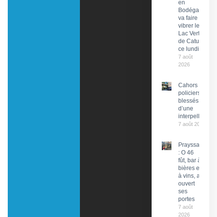
en
Bodéga »
va faire
vibrer le
Lac Vert
de Catus
ce lundi
7 août
2026
Cahors : Des
policiers
blessés lors
d’une
interpellation
7 août 2026
Prayssac
: O 46
fût, bar à
bières et
à vins, a
ouvert
ses
portes
7 août
2026