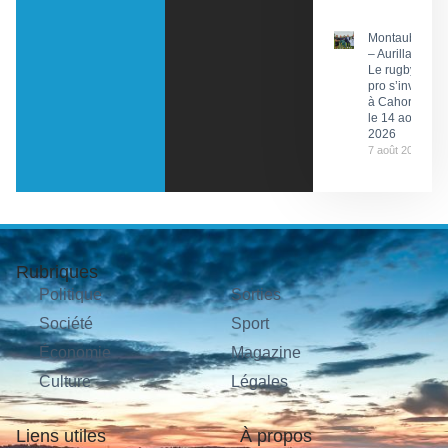
Montauban
– Aurillac :
Le rugby
pro s’invite
à Cahors
le 14 août
2026
7 août 2026
Rubriques
Politique
Sorties
Société
Sport
Économie
Magazine
Culture
Légales
Liens utiles
À propos