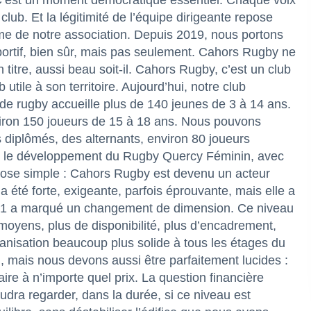
 C’est un moment démocratique essentiel. Chaque voix
lub. Et la légitimité de l’équipe dirigeante repose
même de notre association. Depuis 2019, nous portons
portif, bien sûr, mais pas seulement. Cahors Rugby ne
itre, aussi beau soit-il. Cahors Rugby, c’est un club
utile à son territoire. Aujourd’hui, notre club
e rugby accueille plus de 140 jeunes de 3 à 14 ans.
iron 150 joueurs de 15 à 18 ans. Nous pouvons
 diplômés, des alternants, environ 80 joueurs
ans le développement du Rugby Quercy Féminin, avec
chose simple : Cahors Rugby est devenu un acteur
on a été forte, exigeante, parfois éprouvante, mais elle a
ale 1 a marqué un changement de dimension. Ce niveau
moyens, plus de disponibilité, plus d’encadrement,
ganisation beaucoup plus solide à tous les étages du
u, mais nous devons aussi être parfaitement lucides :
re à n’importe quel prix. La question financière
audra regarder, dans la durée, si ce niveau est