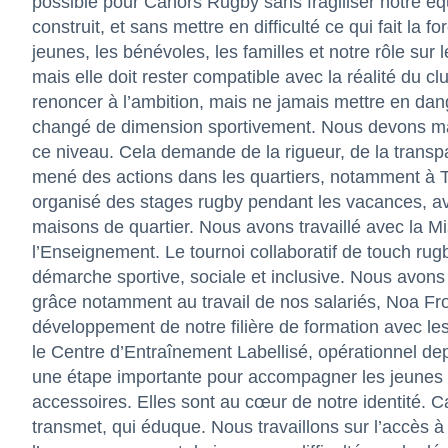
possible pour Cahors Rugby sans fragiliser notre équ
construit, et sans mettre en difficulté ce qui fait la f
jeunes, les bénévoles, les familles et notre rôle sur le
mais elle doit rester compatible avec la réalité du cl
renoncer à l’ambition, mais ne jamais mettre en da
changé de dimension sportivement. Nous devons mai
ce niveau. Cela demande de la rigueur, de la transp
mené des actions dans les quartiers, notamment à T
organisé des stages rugby pendant les vacances, av
maisons de quartier. Nous avons travaillé avec la Mi
l’Enseignement. Le tournoi collaboratif de touch ru
démarche sportive, sociale et inclusive. Nous avons 
grâce notamment au travail de nos salariés, Noa Fr
développement de notre filière de formation avec les
le Centre d’Entraînement Labellisé, opérationnel dep
une étape importante pour accompagner les jeunes ta
accessoires. Elles sont au cœur de notre identité. Ca
transmet, qui éduque. Nous travaillons sur l’accès à l