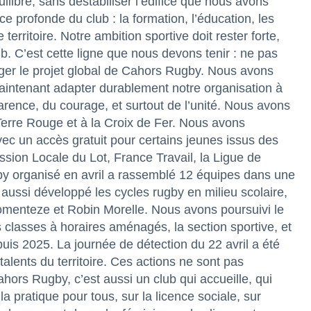
ilibre, sans déstabiliser l’édifice que nous avons
orce profonde du club : la formation, l’éducation, les
 territoire. Notre ambition sportive doit rester forte,
ub. C’est cette ligne que nous devons tenir : ne pas
nger le projet global de Cahors Rugby. Nous avons
ntenant adapter durablement notre organisation à
arence, du courage, et surtout de l’unité. Nous avons
erre Rouge et à la Croix de Fer. Nous avons
ec un accès gratuit pour certains jeunes issus des
ssion Locale du Lot, France Travail, la Ligue de
gby organisé en avril a rassemblé 12 équipes dans une
aussi développé les cycles rugby en milieu scolaire,
omenteze et Robin Morelle. Nous avons poursuivi le
 classes à horaires aménagés, la section sportive, et
uis 2025. La journée de détection du 22 avril a été
lents du territoire. Ces actions ne sont pas
hors Rugby, c’est aussi un club qui accueille, qui
a pratique pour tous, sur la licence sociale, sur