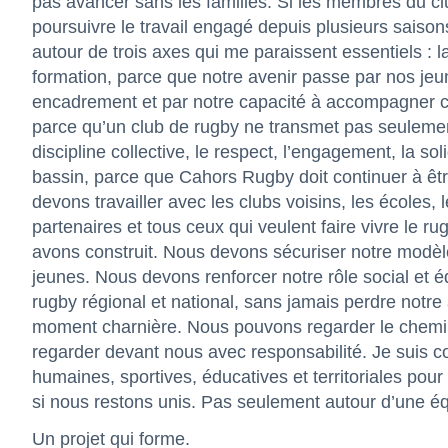
pas avancer sans les familles. Si les membres du cl
poursuivre le travail engagé depuis plusieurs saiso
autour de trois axes qui me paraissent essentiels : la
formation, parce que notre avenir passe par nos jeun
encadrement et par notre capacité à accompagner c
parce qu’un club de rugby ne transmet pas seulement
discipline collective, le respect, l’engagement, la sol
bassin, parce que Cahors Rugby doit continuer à être
devons travailler avec les clubs voisins, les écoles, les
partenaires et tous ceux qui veulent faire vivre le 
avons construit. Nous devons sécuriser notre modè
jeunes. Nous devons renforcer notre rôle social et 
rugby régional et national, sans jamais perdre notr
moment charnière. Nous pouvons regarder le chemin
regarder devant nous avec responsabilité. Je suis c
humaines, sportives, éducatives et territoriales pour
si nous restons unis. Pas seulement autour d’une éq
Un projet qui forme.