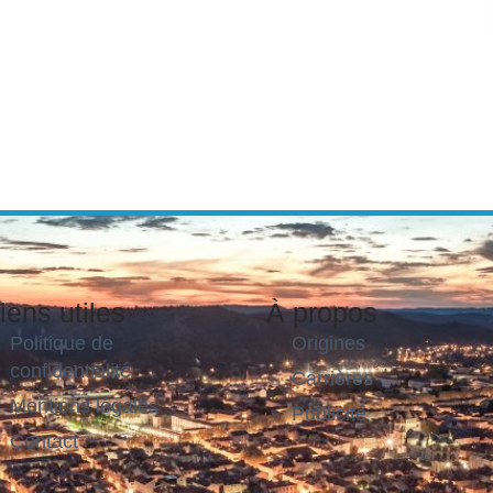
iens utiles
À propos
Politique de
Origines
confidentialité
Carrières
Mentions légales
Publicité
Contact