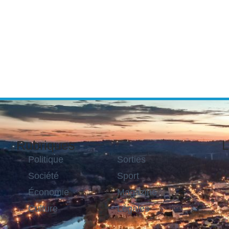
Rubriques
L
Politique
Sorties
Société
Sport
Économie
Magazine
Culture
Légales