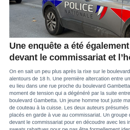
Une enquête a été également
devant le commissariat et l’hô
On en sait un peu plus après la rixe sur le bouleva
alentours de 18 h. Une première altercation entre une
eu lieu dans une rue proche du boulevard Gambetta. 
moment de tension qui a dégénéré par la suite entre
boulevard Gambetta. Un jeune homme tout juste maje
de couteau à la cuisse. Les deux auteurs présumés (
placés en garde à vue au commissariat. Un groupe d
devant le commissariat pour en découdre avec les in
sweats rabattues pour ne pas être formellement ident