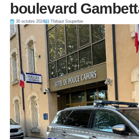
boulevard Gambett
30 octobre 2024
Thibaut Souperbie