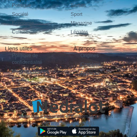
Politique
Sorties
Société
Sport
Économie
Magazine
Culture
Légales
Liens utiles
À propos
Politique de
Origines
confidentialité
Carrières
Mentions légales
Publicité
Contact
Votre site d'actualités et d'informations dans le
département du Lot (46).