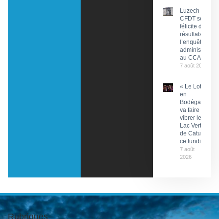
Luzech : La
CFDT se
félicite des
résultats de
l’enquête
administrative
au CCAS
7 août 2026
« Le Lot
en
Bodéga »
va faire
vibrer le
Lac Vert
de Catus
ce lundi
7 août
2026
Rubriques