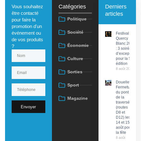
Catégories
Derniers
Vous souhaitez
être contacté
articles
Politique
pour faire la
promotion d'un
Société
événement ou
Festival du
Quercy
de vos produits
Blanc 2026
Économie
?
: 3 soirées
d’exception
Culture
pour la 58e
édition
8 août 2026
Sorties
Douelle :
Sport
Fermeture
du pont et
de la
Magazine
traversée
Envoyer
(routes
D8 et
D12) les
14 et 15
août pour
la fête
8 août