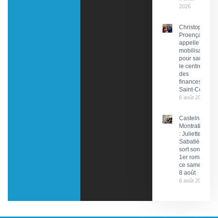
2026
Christophe
Proença
appelle à la
mobilisation
pour sauver
le centre
des
finances de
Saint-Céré
6 août 2026
Castelnau-
Montratier
: Juliette
Sabatié
sort son
1er roman
ce samedi
8 août
6 août 2026