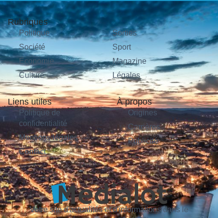
Rubriques
Politique
Sorties
Société
Sport
Économie
Magazine
Culture
Légales
Liens utiles
À propos
Politique de
Origines
confidentialité
Carrières
Mentions légales
Publicité
Contact
Votre site d'actualités et d'informations dans le