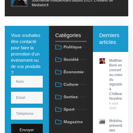
Journaliste indépendant depuis 2015. Créateur de
Medialot.fr
Catégories
Derniers
Vous souhaitez
être contacté
articles
Politique
pour faire la
promotion d'un
Société
événement ou
Matthieu
Boré en
de vos produits
concert
Économie
?
au coeur
du
Culture
vignoble
à
Château
Sorties
Nozières
6 août
2026
Sport
Mobilisation
Magazine
préventive
Envoyer
des