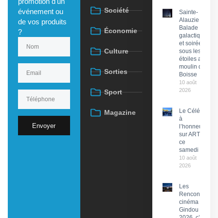
promotion d'un
Société
événement ou
Sainte-
Alauzie :
de vos produits
Balade
Économie
?
galactique
et soirée
Culture
sous les
étoiles au
moulin de
Sorties
Boisse
10 août
2026
Sport
Le Célé
Magazine
à
Envoyer
l’honneur
sur ARTE
ce
samedi
10 août
2026
Les
Rencontres
cinéma de
Gindou
2026, c’est