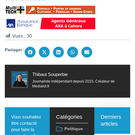
Vues :
30
Partager :
Thibaut Souperbie
Journaliste indépendant depuis 2015. Créateur de
Medialot.fr
Catégories
Derniers
Vous souhaitez
être contacté
articles
Politique
pour faire la