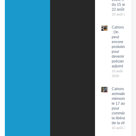
du 15 au
22 août
10 août 2026
Cahors
: On
peut
encore
postuler
pour
devenir
policier
adjoint
10 août
2026
Cahors : Des
animations
mémorielles
le 17 août
pour
commémorer
la libération
de la ville
10 août 2026