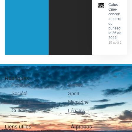
Catus :
Ciné-
concert
« Les rois
du
burlesque »
le 26 août
2026
10 août 2026
Rubriques
Politique
Sorties
Société
Sport
Économie
Magazine
Culture
Légales
Liens utiles
À propos