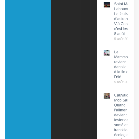
Saint-Martin-
Labouval :
Le festival
d’astronomie
Vià Cosmos,
c’est les 7 et
8 août
5 août 2026
Le
Mammobile
revient
dans le Lot
à la fin de
l’été
5 août 2026
Cauvaldor –
Mob’Santé :
Quand
l’alimentation
devient un
levier de
santé et de
transition
écologique