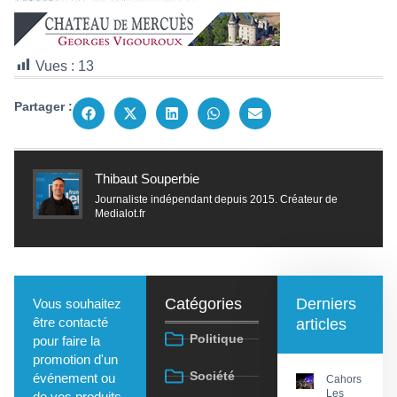
Vues :
13
Partager :
Thibaut Souperbie
Journaliste indépendant depuis 2015. Créateur de
Medialot.fr
Catégories
Derniers
Vous souhaitez
être contacté
articles
Politique
pour faire la
promotion d'un
Société
événement ou
Cahors :
Les
de vos produits