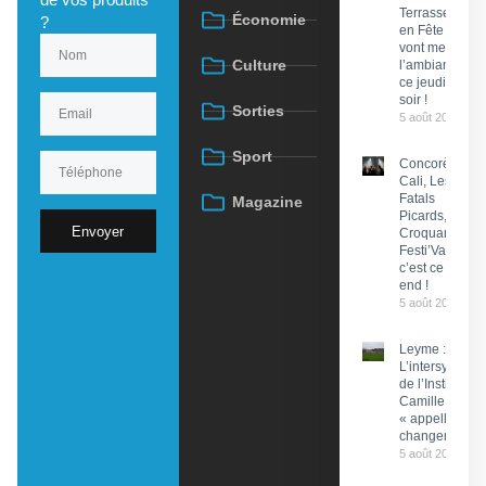
Terrasses
Économie
?
en Fête
vont mettre
Culture
l’ambiance
ce jeudi
soir !
Sorties
5 août 2026
Sport
Concorès :
Cali, Les
Fatals
Magazine
Picards, Les
Envoyer
Croquants…
Festi’ValCéou,
c’est ce week-
end !
5 août 2026
Leyme :
L’intersyndical
de l’Institut
Camille Miret
« appelle à du
changement »
5 août 2026