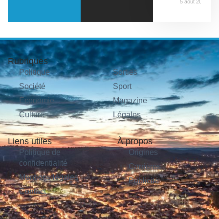
5 août 2026
Rubriques
Politique
Sorties
Société
Sport
Économie
Magazine
Culture
Légales
Liens utiles
À propos
Politique de
Origines
confidentialité
Carrières
Mentions légales
Publicité
Contact