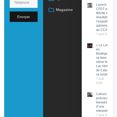
Luzech : La
CFDT se
Magazine
félicite des
Envoyer
résultats de
l’enquête
administrative
au CCAS
7 août 2026
« Le Lot
en
Bodéga »
va faire
vibrer le
Lac Vert
de Catus
ce lundi
7 août
2026
Cahors : Des
policiers
blessés lors
d’une
interpellation
7 août 2026