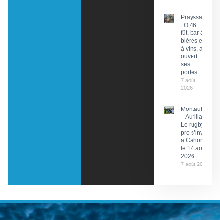
Prayssac
: O 46
fût, bar à
bières et
à vins, a
ouvert
ses
portes
7 août
2026
Montauban
– Aurillac :
Le rugby
pro s’invite
à Cahors
le 14 août
2026
7 août 2026