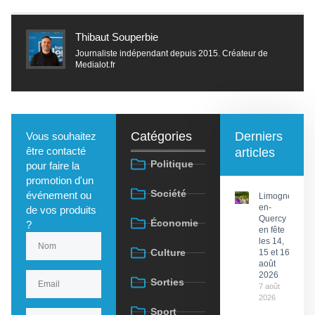
Thibaut Souperbie
Journaliste indépendant depuis 2015. Créateur de
Medialot.fr
Catégories
Derniers
Vous souhaitez
être contacté
articles
Politique
pour faire la
promotion d'un
Société
événement ou
Limogne-
en-
de vos produits
Quercy
Économie
?
en fête
les 14,
Culture
15 et 16
août
2026
Sorties
7 août
2026
Sport