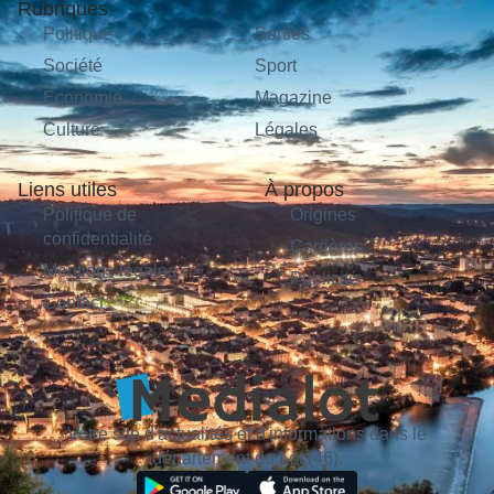
Rubriques
Politique
Sorties
Société
Sport
Économie
Magazine
Culture
Légales
Liens utiles
À propos
Politique de
Origines
confidentialité
Carrières
Mentions légales
Publicité
Contact
Votre site d'actualités et d'informations dans le
département du Lot (46).