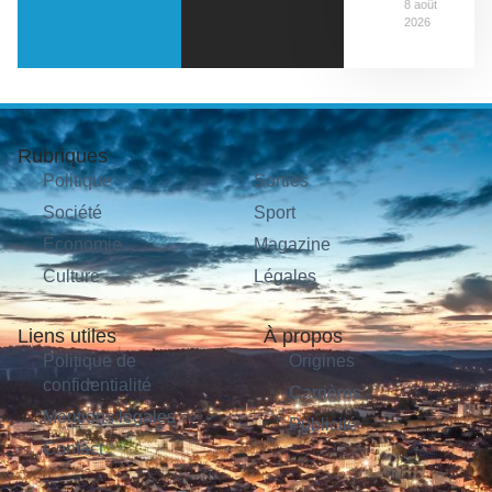
8 août
2026
Rubriques
Politique
Sorties
Société
Sport
Économie
Magazine
Culture
Légales
Liens utiles
À propos
Politique de
Origines
confidentialité
Carrières
Mentions légales
Publicité
Contact