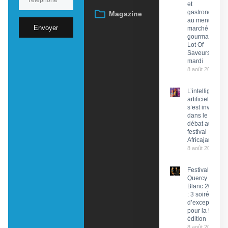
et
gastronomie
Magazine
au menu du
Envoyer
marché
gourmand
Lot Of
Saveurs ce
mardi
8 août 2026
L’intelligence
artificielle
s’est invitée
dans le
débat au
festival
Africajarc
8 août 2026
Festival du
Quercy
Blanc 2026
: 3 soirées
d’exception
pour la 58e
édition
8 août 2026