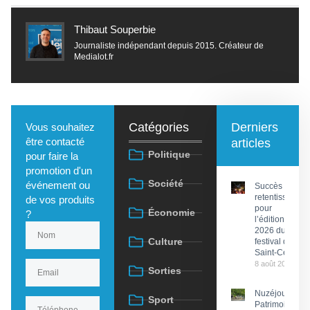
Thibaut Souperbie
Journaliste indépendant depuis 2015. Créateur de
Medialot.fr
Catégories
Derniers
Vous souhaitez
être contacté
articles
Politique
pour faire la
promotion d'un
Société
événement ou
Succès
retentissant
de vos produits
pour
Économie
?
l’édition
2026 du
Culture
festival de
Saint-Céré
8 août 2026
Sorties
Nuzéjouls :
Sport
Patrimoine