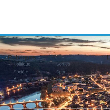
Rubriques
L
Politique
Sorties
Société
Sport
Économie
Magazine
Culture
Légales