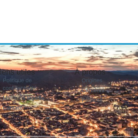
iens utiles
À propos
Politique de
Origines
confidentialité
Carrières
Mentions légales
Publicité
Contact