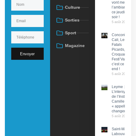
vont mettre
Culture
l’ambiance
ce jeudi
soir !
Sorties
5 août 2026
Sport
Concorès :
Cali, Les
Fatals
Magazine
Picards, Les
Envoyer
Croquants…
Festi’ValCéou,
c’est ce week-
end !
5 août 2026
Leyme :
L’intersyndical
de l’Institut
Camille Miret
« appelle à du
changement »
5 août 2026
Saint-Martin-
Labouval :