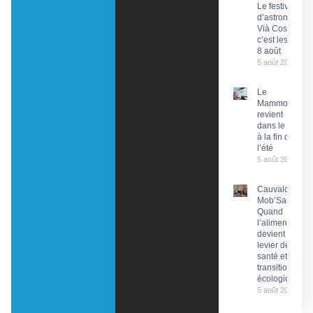
Le festival
d’astronomie
Vià Cosmos,
c’est les 7 et
8 août
5 août 2026
Le
Mammobile
revient
dans le Lot
à la fin de
l’été
5 août 2026
Cauvaldor –
Mob’Santé :
Quand
l’alimentation
devient un
levier de
santé et de
transition
écologique
5 août 2026