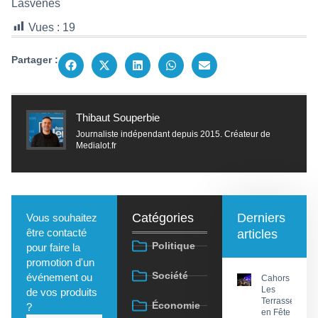
Lasvènes
Vues :
19
Partager :
Thibaut Souperbie
Journaliste indépendant depuis 2015. Créateur de
Medialot.fr
Catégories
Derniers
Vous souhaitez
être contacté
articles
Politique
pour faire la
promotion d'un
Société
événement ou
Cahors :
Les
de vos produits
Terrasses
Économie
?
en Fête