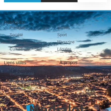
Rubriques
Politique
Sorties
Société
Sport
Économie
Magazine
Culture
Légales
Liens utiles
À propos
Politique de
Origines
confidentialité
Carrières
Mentions légales
Publicité
Contact