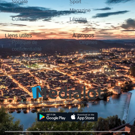
Société
Sport
Économie
Magazine
Culture
Légales
Liens utiles
À propos
Politique de
Origines
confidentialité
Carrières
Mentions légales
Publicité
Contact
Votre site d'actualités et d'informations dans le
département du Lot (46).