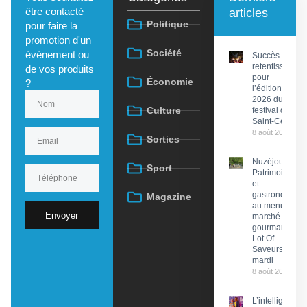
être contacté
articles
Politique
pour faire la
promotion d'un
Société
événement ou
Succès
retentissant
de vos produits
pour
Économie
?
l’édition
2026 du
Culture
festival de
Saint-Céré
8 août 2026
Sorties
Nuzéjouls :
Sport
Patrimoine
et
gastronomie
Magazine
au menu du
Envoyer
marché
gourmand
Lot Of
Saveurs ce
mardi
8 août 2026
L’intelligence