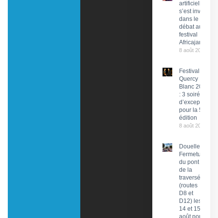
artificielle
s’est invitée
dans le
débat au
festival
Africajarc
8 août 2026
Festival du
Quercy
Blanc 2026
: 3 soirées
d’exception
pour la 58e
édition
8 août 2026
Douelle :
Fermeture
du pont et
de la
traversée
(routes
D8 et
D12) les
14 et 15
août pour