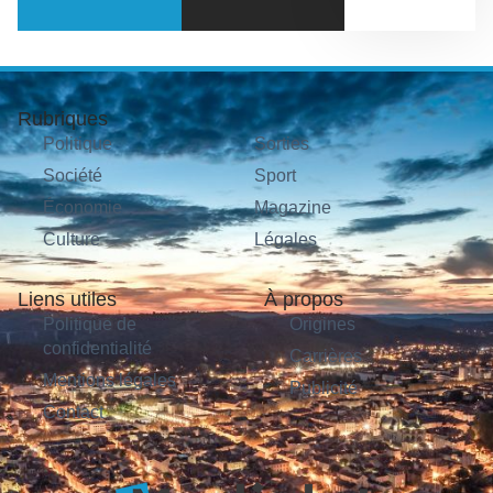
Rubriques
Politique
Sorties
Société
Sport
Économie
Magazine
Culture
Légales
Liens utiles
À propos
Politique de
Origines
confidentialité
Carrières
Mentions légales
Publicité
Contact