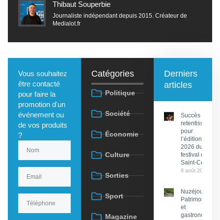
Thibaut Souperbie
Journaliste indépendant depuis 2015. Créateur de
Medialot.fr
Catégories
Derniers
Vous souhaitez
être contacté
articles
Politique
pour faire la
promotion d'un
Société
événement ou
Succès
retentissant
de vos produits
pour
Économie
?
l’édition
2026 du
Culture
festival de
Saint-Céré
8 août 2026
Sorties
Nuzéjouls :
Sport
Patrimoine
et
gastronomie
Magazine