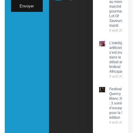
au menu du
Envoyer
marché
gourmand
Lot Of
Saveurs ce
mardi
8 août 2026
L’intelligence
artificielle
s’est invitée
dans le
débat au
festival
Africajarc
8 août 2026
Festival du
Quercy
Blanc 2026
: 3 soirées
d’exception
pour la 58e
édition
8 août 2026