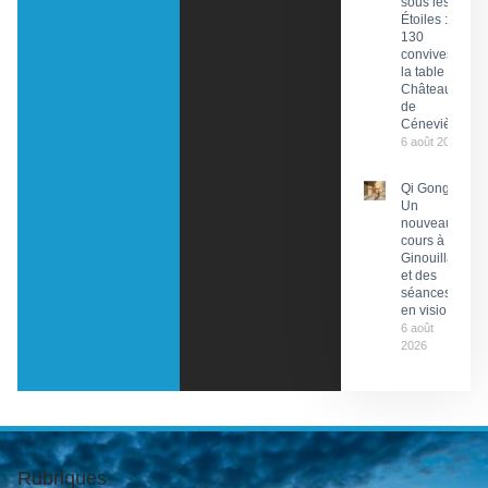
sous les
Étoiles :
130
convives à
la table du
Château
de
Cénevières
6 août 2026
Qi Gong :
Un
nouveau
cours à
Ginouillac
et des
séances
en visio
6 août
2026
Rubriques