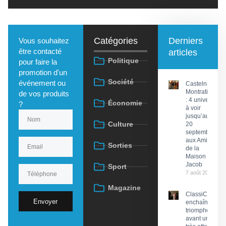
Catégories
Derniers
Vous souhaitez
être contacté
articles
Politique
pour faire la
promotion d'un
Société
événement ou
Castelnau-
Montratier
de vos produits
: 4 univers
Économie
?
à voir
jusqu’au
Culture
20
septembre
aux Amis
Sorties
de la
Maison
Jacob
Sport
7 août 2026
Magazine
ClassiCahors
Envoyer
enchaîne les
triomphes
avant un final