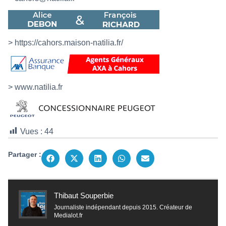
>
https://cahors.maison-natilia.fr/
> www.natilia.fr
Vues :
44
Partager :
Thibaut Souperbie
Journaliste indépendant depuis 2015. Créateur de
Medialot.fr