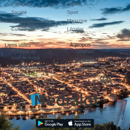
Politique
Sorties
Société
Sport
Économie
Magazine
Culture
Légales
Liens utiles
À propos
Politique de
Origines
confidentialité
Carrières
Mentions légales
Publicité
Contact
Votre site d'actualités et d'informations dans le
département du Lot (46).