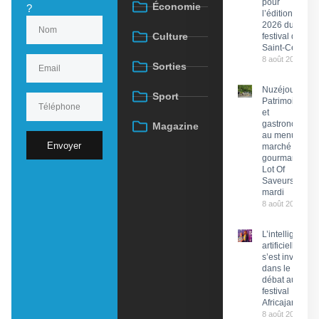
pour
Économie
?
l’édition
2026 du
Culture
festival de
Saint-Céré
8 août 2026
Sorties
Nuzéjouls :
Sport
Patrimoine
et
gastronomie
Magazine
au menu du
Envoyer
marché
gourmand
Lot Of
Saveurs ce
mardi
8 août 2026
L’intelligence
artificielle
s’est invitée
dans le
débat au
festival
Africajarc
8 août 2026