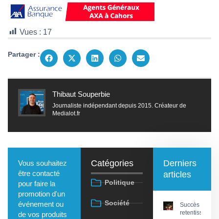
Vues :
17
Partager :
Thibaut Souperbie
Journaliste indépendant depuis 2015. Créateur de
Medialot.fr
Catégories
Derniers
Vous souhaitez
être contacté
articles
Politique
pour faire la
promotion d'un
Société
événement ou
Succès
retentissant
de vos produits