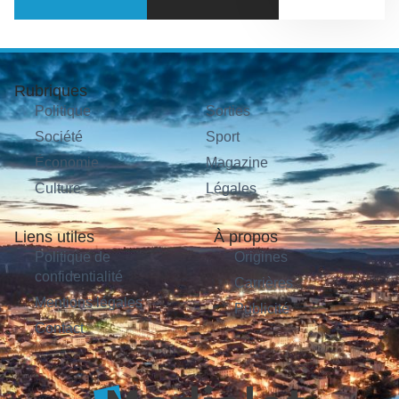
Rubriques
Politique
Sorties
Société
Sport
Économie
Magazine
Culture
Légales
Liens utiles
À propos
Politique de
Origines
confidentialité
Carrières
Mentions légales
Publicité
Contact