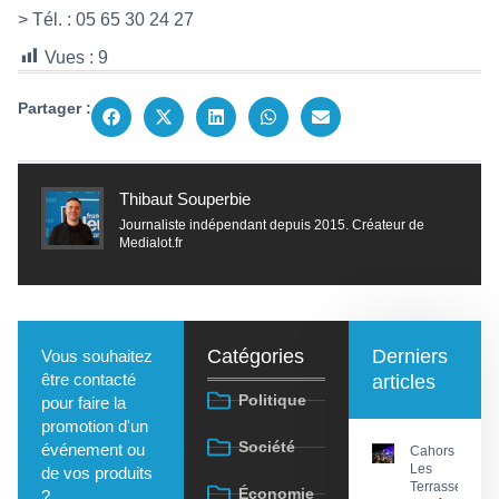
> Tél. : 05 65 30 24 27
Vues :
9
Partager :
Thibaut Souperbie
Journaliste indépendant depuis 2015. Créateur de
Medialot.fr
Catégories
Derniers
Vous souhaitez
être contacté
articles
Politique
pour faire la
promotion d'un
Société
événement ou
Cahors :
Les
de vos produits
Terrasses
Économie
?