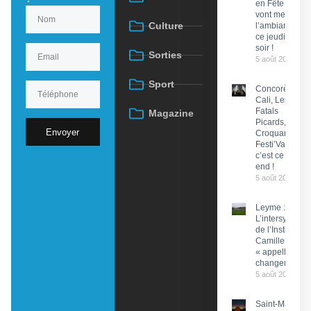
en Fête
vont mettre
Culture
l’ambiance
ce jeudi
soir !
Sorties
5 août 2026
Sport
Concorès :
Cali, Les
Fatals
Magazine
Picards, Les
Envoyer
Croquants…
Festi’ValCéou,
c’est ce week-
end !
5 août 2026
Leyme :
L’intersyndical
de l’Institut
Camille Miret
« appelle à du
changement »
5 août 2026
Saint-Martin-