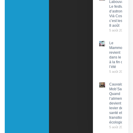
Labouval :
Le festival
d’astronomie
Vià Cosmos,
c’est les 7 et
8 août
5 août 2026
Le
Mammobile
revient
dans le Lot
à la fin de
l’été
5 août 2026
Cauvaldor –
Mob’Santé :
Quand
l’alimentation
devient un
levier de
santé et de
transition
écologique
5 août 2026