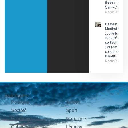
finances de
Saint-Céré
6 août 2026
Castelnau-
Montratier
: Juliette
Sabatié
sort son
1er roman
ce samedi
8 août
6 août 2026
Rubriques
Politique
Sorties
Société
Sport
Économie
Magazine
Culture
Légales