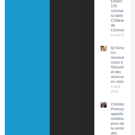
Étoiles :
130
convives à
la table du
Château
de
Cénevières
6 août 2026
Qi Gong :
Un
nouveau
cours à
Ginouillac
et des
séances
en visio
6 août
2026
Christophe
Proença
appelle à la
mobilisation
pour sauver
le centre
des