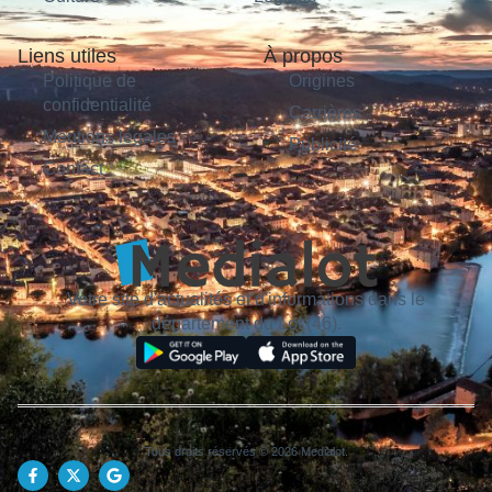
Liens utiles
À propos
Politique de
Origines
confidentialité
Carrières
Mentions légales
Publicité
Contact
Votre site d'actualités et d'informations dans le
département du Lot (46).
Tous droits réservés © 2026 Medialot.