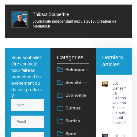
Thibaut Souperbie
Journaliste indépendant depuis 2015. Créateur de
Medialot.fr
Catégories
Derniers
Vous souhaitez
être contacté
articles
Politique
pour faire la
promotion d'un
Société
événement ou
Lot :
L’ensemble
de vos produits
La
Économie
?
Girandola
va donner
Culture
6 concerts
au mois
d’août
Sorties
9 août 2026
Sport
Lot : Le