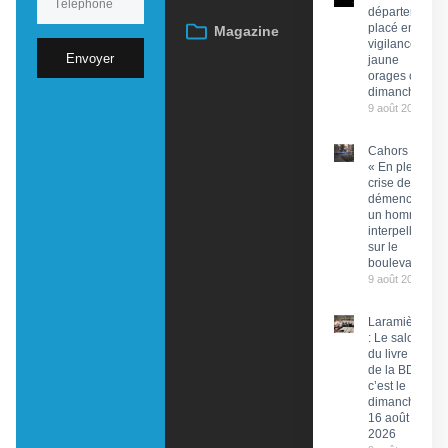
département
placé en
Magazine
vigilance
Envoyer
jaune
orages ce
dimanche
9 août 2026
Cahors :
« En pleine
crise de
démence »,
un homme
interpellé
sur le
boulevard
9 août 2026
Laramière
: Le salon
du livre et
de la BD,
c’est le
dimanche
16 août
2026