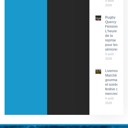
9 août
2026
Rugby
Quercy
Féminin :
L’heure
de la
reprise
pour les
séniores
9 août
2026
Livernon :
Marché
gourmand
et soirée
festive ce
mercredi
9 août
2026