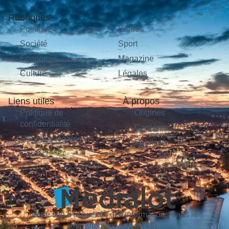
Rubriques
Politique
Sorties
Société
Sport
Économie
Magazine
Culture
Légales
Liens utiles
À propos
Politique de
Origines
confidentialité
Carrières
Mentions légales
Publicité
Contact
Votre site d'actualités et d'informations dans le
département du Lot (46).