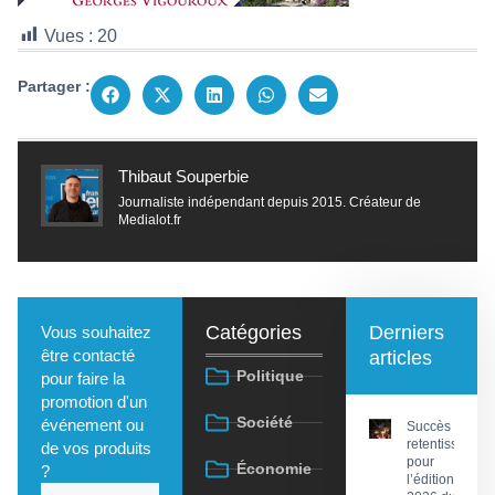
Vues :
20
Partager :
Thibaut Souperbie
Journaliste indépendant depuis 2015. Créateur de
Medialot.fr
Catégories
Derniers
Vous souhaitez
être contacté
articles
Politique
pour faire la
promotion d'un
Société
événement ou
Succès
retentissant
de vos produits
pour
Économie
?
l’édition