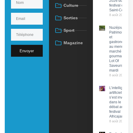
2026 du
Culture
festival de
Saint-Céré
8 août 2026
Sorties
Nuzéjouls :
Sport
Patrimoine
et
gastronomie
Magazine
au menu du
Envoyer
marché
gourmand
Lot Of
Saveurs ce
mardi
8 août 2026
L’intelligence
artificielle
s’est invitée
dans le
débat au
festival
Africajarc
8 août 2026