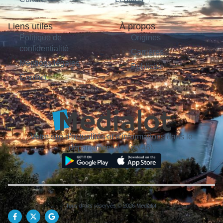
Liens utiles
À propos
Politique de
Origines
confidentialité
Carrières
Mentions légales
Publicité
Contact
Votre site d'actualités et d'informations dans le
département du Lot (46).
Tous droits réservés © 2026 Medialot.