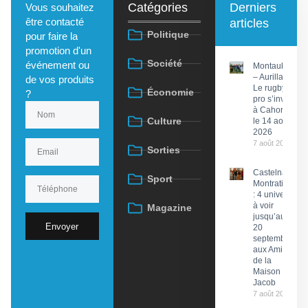
Catégories
Derniers
Vous souhaitez
être contacté
articles
Politique
pour faire la
promotion d'un
Société
événement ou
Montauban
– Aurillac :
de vos produits
Le rugby
Économie
?
pro s’invite
à Cahors
Culture
le 14 août
2026
7 août 2026
Sorties
Castelnau-
Sport
Montratier
: 4 univers
à voir
Magazine
jusqu’au
Envoyer
20
septembre
aux Amis
de la
Maison
Jacob
7 août 2026