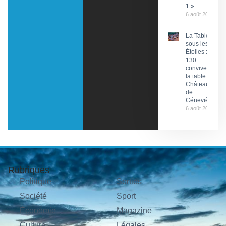
1 »
6 août 2026
La Tablée
sous les
Étoiles :
130
convives à
la table du
Château
de
Cénevières
6 août 2026
Rubriques
Politique
Sorties
Société
Sport
Économie
Magazine
Culture
Légales