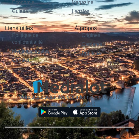
Économie
Magazine
Culture
Légales
Liens utiles
À propos
Politique de
Origines
confidentialité
Carrières
Mentions légales
Publicité
Contact
Votre site d'actualités et d'informations dans le
département du Lot (46).