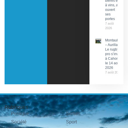
bières et
à vins, a
ouvert
ses
portes
7 août
2026
Montauban
– Aurillac :
Le rugby
pro s’invite
à Cahors
le 14 août
2026
7 août 2026
Rubriques
Politique
Sorties
Société
Sport