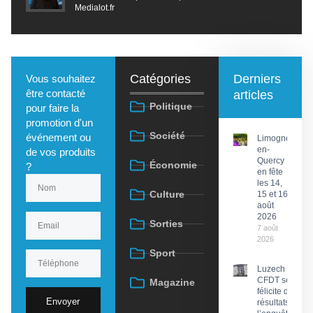
Medialot.fr
Catégories
Derniers
Vous souhaitez
être contacté
articles
Politique
pour faire la
promotion d'un
Société
événement ou
Limogne-
en-
de vos produits
Quercy
Économie
?
en fête
les 14,
Culture
15 et 16
août
2026
Sorties
7 août
2026
Sport
Luzech : La
CFDT se
Magazine
félicite des
Envoyer
résultats de