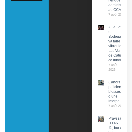
l’enquête
administrative
au CCAS
7 août 2026
« Le Lot
en
Bodéga »
va faire
vibrer le
Lac Vert
de Catus
ce lundi
7 août
2026
Cahors : Des
policiers
blessés lors
d’une
interpellation
7 août 2026
Prayssac
: O 46
fût, bar à