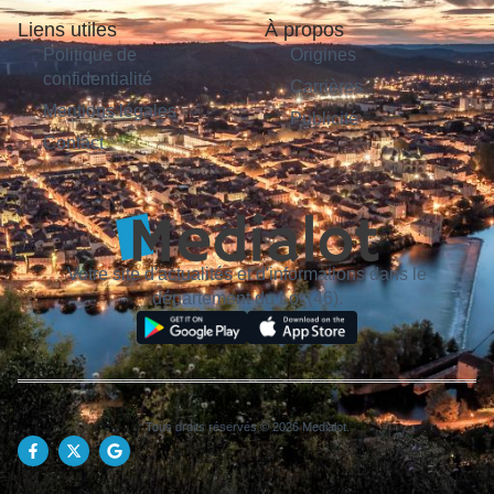
Liens utiles
À propos
Politique de
Origines
confidentialité
Carrières
Mentions légales
Publicité
Contact
Votre site d'actualités et d'informations dans le
département du Lot (46).
Tous droits réservés © 2026 Medialot.