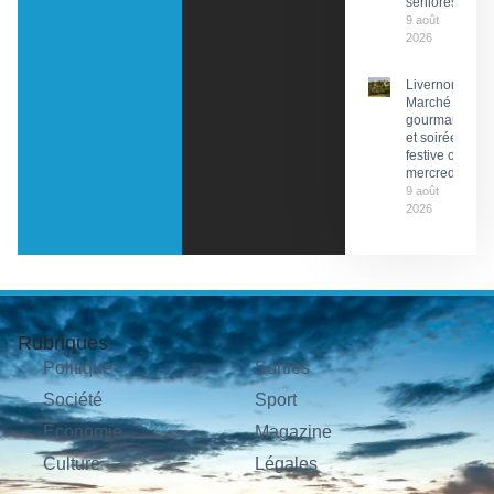
séniores
9 août
2026
Livernon :
Marché
gourmand
et soirée
festive ce
mercredi
9 août
2026
Rubriques
Politique
Sorties
Société
Sport
Économie
Magazine
Culture
Légales